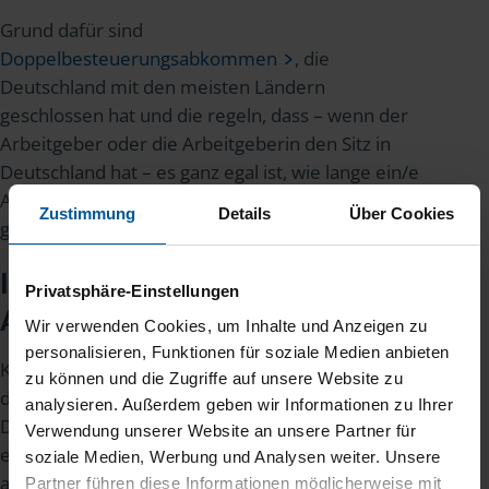
Grund dafür sind
Doppelbesteuerungsabkommen
, die
Deutschland mit den meisten Ländern
geschlossen hat und die regeln, dass – wenn der
Arbeitgeber oder die Arbeitgeberin den Sitz in
Deutschland hat – es ganz egal ist, wie lange ein/e
Ausländer/in hier arbeitet. Es muss Lohnsteuer
Zustimmung
Details
Über Cookies
gezahlt werden.
Immigranten aus Afrika oder
Privatsphäre-Einstellungen
Asien
Wir verwenden Cookies, um Inhalte und Anzeigen zu
personalisieren, Funktionen für soziale Medien anbieten
Kommen Ausländer/innen aus einem Land, mit
zu können und die Zugriffe auf unsere Website zu
dem Deutschland kein
analysieren. Außerdem geben wir Informationen zu Ihrer
Doppelbesteuerungsabkommen hat, dann wird
Verwendung unserer Website an unsere Partner für
es etwas komplizierter. Das trifft beispielsweise
soziale Medien, Werbung und Analysen weiter. Unsere
auf einige Länder in Afrika zu, aber auch auf
Partner führen diese Informationen möglicherweise mit