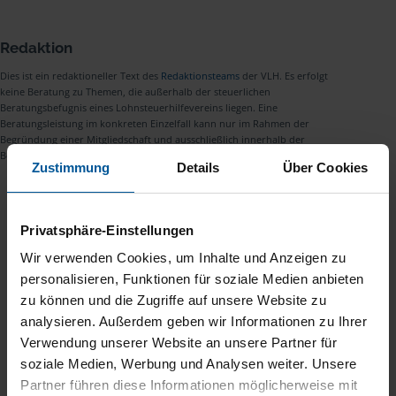
Redaktion
Dies ist ein redaktioneller Text des
Redaktionsteams
der VLH. Es erfolgt
keine Beratung zu Themen, die außerhalb der steuerlichen
Beratungsbefugnis eines Lohnsteuerhilfevereins liegen. Eine
Beratungsleistung im konkreten Einzelfall kann nur im Rahmen der
Begründung einer Mitgliedschaft und ausschließlich innerhalb der
Beratungsbefugnis nach § 4 Nr. 11 StBerG erfolgen.
Zustimmung
Details
Über Cookies
Beitrag teilen
Privatsphäre-Einstellungen
Wir verwenden Cookies, um Inhalte und Anzeigen zu
personalisieren, Funktionen für soziale Medien anbieten
zu können und die Zugriffe auf unsere Website zu
analysieren. Außerdem geben wir Informationen zu Ihrer
Verwendung unserer Website an unsere Partner für
soziale Medien, Werbung und Analysen weiter. Unsere
Partner führen diese Informationen möglicherweise mit