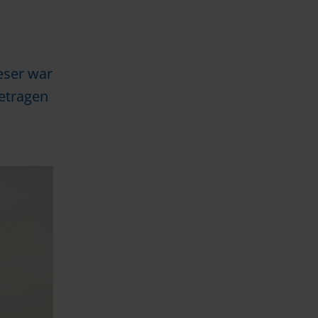
eser war
getragen