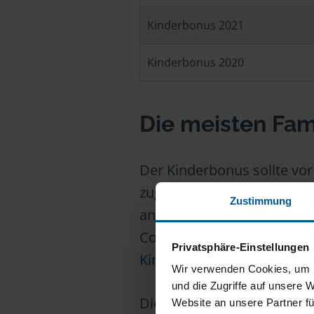
Kinderbonus 2021
Kinderbonus 2020
Die meisten Fam
Der Kinderbonus sollte vo
zugutekommen. Daher wurde
Zustimmung
angerechnet. Familien mi
Corona-Kinderbonus: Besse
Privatsphäre-Einstellungen
Kinderfreibetrag
– und au
Wir verwenden Cookies, um I
und die Zugriffe auf unsere 
Die Frage, bis zu welchem
Website an unsere Partner fü