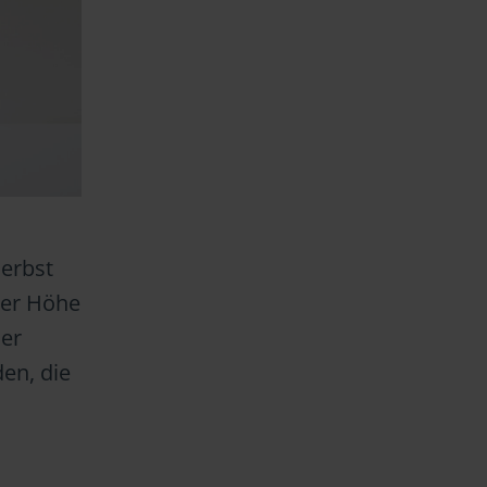
erbst
der Höhe
er
en, die