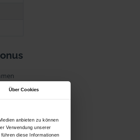
bonus
ommen
gen
Über Cookies
vom
 Medien anbieten zu können
hrer Verwendung unserer
en,
 führen diese Informationen