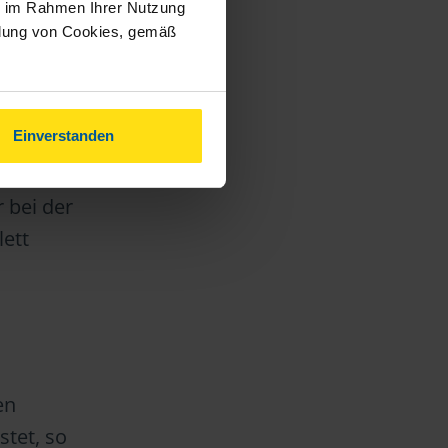
ie im Rahmen Ihrer Nutzung
ür jedes
ndung von Cookies, gemäß
ei
Einverstanden
e vom
r
 bei der
ett
en
stet, so