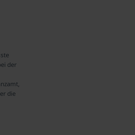
sste
ei der
m
anzamt,
er die