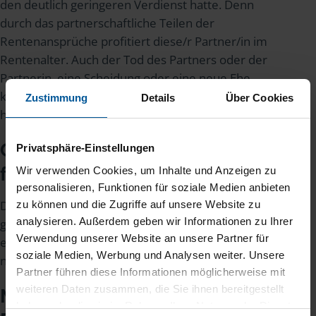
den deutlich geringeren Verdienst hatte. Denn
durch das partnerschaftliche Teilen der
Rentenansprüche profitiert diese/r Partner/in im
Rentenalter. Auch der Tod des Partners oder der
Partnerin, eine Scheidung oder eine neue Ehe
können diesem Partner oder dieser Partnerin die
Zustimmung
Details
Über Cookies
höheren Rentenansprüche nicht mehr nehmen.
Gibt es auch Rentensplitting
Privatsphäre-Einstellungen
für private Altersvorsorge?
Wir verwenden Cookies, um Inhalte und Anzeigen zu
personalisieren, Funktionen für soziale Medien anbieten
Das Rentensplitting funktioniert nur bei der
zu können und die Zugriffe auf unsere Website zu
analysieren. Außerdem geben wir Informationen zu Ihrer
gesetzlichen Rente. Die Rentenansprüche aus
Verwendung unserer Website an unsere Partner für
einer
betrieblichen Altersvorsorge
können
soziale Medien, Werbung und Analysen weiter. Unsere
nicht in diesem Stil aufgeteilt werden.
Partner führen diese Informationen möglicherweise mit
weiteren Daten zusammen, die Sie ihnen bereitgestellt
Muss ich in Sachen
haben oder die sie im Rahmen Ihrer Nutzung der Dienste