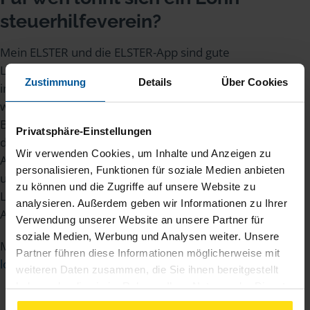
steuer­hilfe­verein?
Mein ELSTER und die ELSTER-App sind gute
Lösungen für alle, die ihre Steuererklärung selbst
Zustimmung
Details
Über Cookies
in die Hand nehmen möchten. Viele Menschen
wünschen sich jedoch zusätzlich persönliche
Beratung, rechtliche Sicherheit und jemanden,
Privatsphäre-Einstellungen
der die Steuererklärung komplett übernimmt. Für
Wir verwenden Cookies, um Inhalte und Anzeigen zu
Arbeitnehmende, Rentner/innen, Studierende
personalisieren, Funktionen für soziale Medien anbieten
und andere Steuerzahlende kann daher ein
zu können und die Zugriffe auf unsere Website zu
Lohnsteuerhilfeverein wie die VLH eine sinnvolle
analysieren. Außerdem geben wir Informationen zu Ihrer
Alternative zu ELSTER & Co. sein.
Verwendung unserer Website an unsere Partner für
soziale Medien, Werbung und Analysen weiter. Unsere
Mehr dazu lesen Sie in unserem Beitrag:
Für wen
Partner führen diese Informationen möglicherweise mit
lohnt sich ein Lohnsteuerhilfeverein?
.
weiteren Daten zusammen, die Sie ihnen bereitgestellt
haben oder die sie im Rahmen Ihrer Nutzung der Dienste
gesammelt haben. Indem Sie auf Einverstanden klicken,