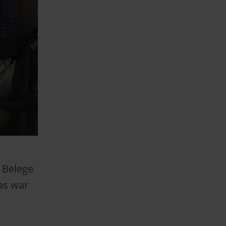
 Belege
as war