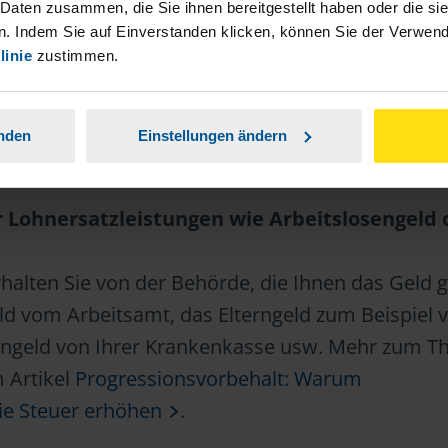
 Daten zusammen, die Sie ihnen bereitgestellt haben oder die s
müssen zuhause aufbewahrt
. Indem Sie auf Einverstanden klicken, können Sie der Verwe
linie
zustimmen.
e griffbereit haben, wenn das Finanzamt Rückfra
anden
Einstellungen ändern
 Lohnersatzleistungen wie Arbeitslosengeld 
halten Sie von der Behörde, die Ihnen das Geld g
eld vom Arbeitsamt, das Elterngeld zum Beispiel
engeld von Ihrer Krankenkasse usw. Mehr zum 
 Artikel
Progressionsvorbehalt: Warum
ie Steuer erhöhen
.