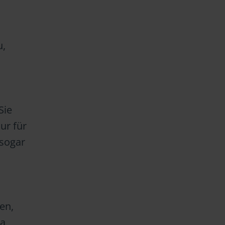
u,
Sie
ur für
 sogar
en,
ma