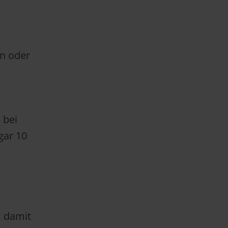
n oder
 bei
gar 10
, damit