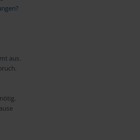
ungen?
amt aus.
pruch.
nötig.
hause