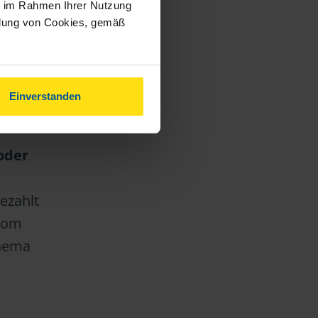
ie im Rahmen Ihrer Nutzung
ndung von Cookies, gemäß
gen hat
Einverstanden
oder
ezahlt
 vom
Thema