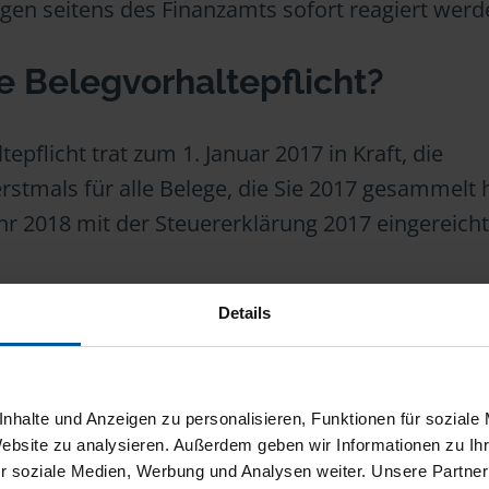
gen seitens des Finanzamts sofort reagiert werd
ie Belegvorhaltepflicht?
epflicht trat zum 1. Januar 2017 in Kraft, die
stmals für alle Belege, die Sie 2017 gesammelt 
r 2018 mit der Steuererklärung 2017 eingereicht
Details
eute digital nachreichen, wenn das Finanzamt so
u:
Belege nachreichen mit NACHDIGAL
.
nhalte und Anzeigen zu personalisieren, Funktionen für soziale
Website zu analysieren. Außerdem geben wir Informationen zu I
r soziale Medien, Werbung und Analysen weiter. Unsere Partner