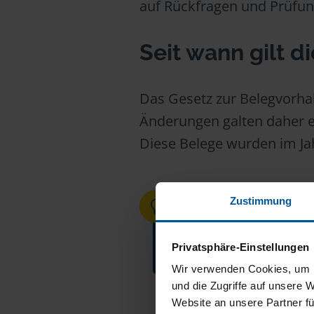
auf Rückfragen und Prüfun
Seit wann gilt d
Das Gesetz zur Belegvorhalt
Änderungen galten daher er
Diese Belege wurden im Jah
Zustimmung
ÜBRIGENS:
Belege können Sie h
Privatsphäre-Einstellungen
anfordert. Mehr daz
Wir verwenden Cookies, um I
und die Zugriffe auf unsere 
Website an unsere Partner fü