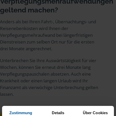
Verpflegungsmehraufwendungen
geltend machen?
Anders als bei Ihren Fahrt-, Übernachtungs- und
Reisenebenkosten wird Ihnen der
Verpflegungsmehraufwand bei längerfristigen
Dienstreisen zum selben Ort nur für die ersten
drei Monate angerechnet.
Unterbrechen Sie Ihre Auswärtstätigkeit für vier
Wochen, können Sie erneut drei Monate lang
Verpflegungspauschalen absetzen. Auch eine
Krankheit oder einen langen Urlaub wird Ihr
Finanzamt als vierwöchige Unterbrechung gelten
lassen.
Zustimmung
Details
Über Cookies