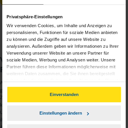
ÜBRIGENS:
Die Dreimonatsfrist beginnt nicht, solange
Privatsphäre-Einstellungen
die auswärtige Tätigkeitsstätte an nicht
Wir verwenden Cookies, um Inhalte und Anzeigen zu
mehr als zwei Tagen in der Woche
personalisieren, Funktionen für soziale Medien anbieten
aufgesucht wird.
zu können und die Zugriffe auf unsere Website zu
analysieren. Außerdem geben wir Informationen zu Ihrer
Verwendung unserer Website an unsere Partner für
Was gilt für Lkw-
soziale Medien, Werbung und Analysen weiter. Unsere
Partner führen diese Informationen möglicherweise mit
Fahrer/innen?
weiteren Daten zusammen, die Sie ihnen bereitgestellt
haben oder die sie im Rahmen Ihrer Nutzung der Dienste
Auch für Lastkraftwagen-Fahrerinnen und -Fahrer
gesammelt haben. Indem Sie auf Einverstanden klicken,
gelten die aktuellen Verpflegungspauschalen.
können Sie der Verwendung von Cookies, gemäß
Einverstanden
Zusätzlich zum Verpflegungspauschbetrag
unserer
➔ Datenschutzrichtlinie
zustimmen.
können sie eine zusätzliche
Übernachtungspauschale nutzen, wenn sie in
Einstellungen ändern
ihrer Kabine übernachten. Mehr dazu in unserem
Artikel
Trucker können Kosten für Raststätten