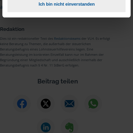
Ich bin nicht einverstanden
absetzen
.
Redaktion
Dies ist ein redaktioneller Text des
Redaktionsteams
der VLH. Es erfolgt
keine Beratung zu Themen, die außerhalb der steuerlichen
Beratungsbefugnis eines Lohnsteuerhilfevereins liegen. Eine
Beratungsleistung im konkreten Einzelfall kann nur im Rahmen der
Begründung einer Mitgliedschaft und ausschließlich innerhalb der
Beratungsbefugnis nach § 4 Nr. 11 StBerG erfolgen.
Beitrag teilen