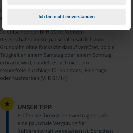
– steuerfrei auszahlen. Die normale
Entschädigung von 5 Euro je Stunde bleibt voll
Ich bin nicht einverstanden
steuerpflichtiger Arbeitslohn.
So entschied der BFH 2016: Werden
Bereitschaftsdienste pauschal zusätzlich zum
Grundlohn ohne Rücksicht darauf vergütet, ob die
Tätigkeit an einem Samstag oder einem Sonntag
erbracht wird, handelt es sich nicht um
steuerfreie Zuschläge für Sonntags-, Feiertags-
oder Nachtarbeit (VI R 61/14).
UNSER TIPP:
Prüfen Sie Ihren Arbeitsvertrag etc., ob
eine pauschale Vergütung für
Rufbereitschaft vorgesehen ist. Sprechen