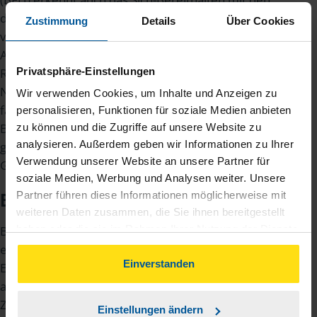
damit verbundenen örtlichen und
Zustimmung
Details
Über Cookies
verhaltensmäßigen Beschränkungen als
Arbeitsleistung an (VI R 64/96). Die Zuschläge für
Privatsphäre-Einstellungen
Rufbereitschaft sind allerdings nicht steuerfrei.
Nur wenn der Dienst in die begünstigten Zeiten
Wir verwenden Cookies, um Inhalte und Anzeigen zu
fällt und dafür zusätzlich zur
personalisieren, Funktionen für soziale Medien anbieten
Bereitschaftsdienstvergütung ein Zuschlag
zu können und die Zugriffe auf unsere Website zu
analysieren. Außerdem geben wir Informationen zu Ihrer
gezahlt wird, kann dieser in den genannten
Verwendung unserer Website an unsere Partner für
Grenzen steuerfrei sein.
soziale Medien, Werbung und Analysen weiter. Unsere
Partner führen diese Informationen möglicherweise mit
Ein Beispiel gibt Klarheit:
weiteren Daten zusammen, die Sie ihnen bereitgestellt
Beschäftigte eines Abschleppunternehmens
haben oder die sie im Rahmen Ihrer Nutzung der Dienste
gesammelt haben. Indem Sie auf Einverstanden klicken,
erhalten für jede Stunde Rufbereitschaft eine
können Sie der Verwendung von Cookies, gemäß
Einverstanden
Entschädigung von 5 Euro. Fällt die Bereitschaft
unserer
➔ Datenschutzrichtlinie
zustimmen.
auf einen Sonntag, darf der Arbeitgeber einen
Zuschlag von maximal 50 Prozent – also 2,50 Euro
Einstellungen ändern