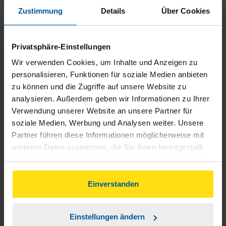
Zustimmung
Details
Über Cookies
Privatsphäre-Einstellungen
Wir verwenden Cookies, um Inhalte und Anzeigen zu
personalisieren, Funktionen für soziale Medien anbieten
zu können und die Zugriffe auf unsere Website zu
Sie haben Fragen?
analysieren. Außerdem geben wir Informationen zu Ihrer
Verwendung unserer Website an unsere Partner für
Kontaktieren Sie uns
soziale Medien, Werbung und Analysen weiter. Unsere
Partner führen diese Informationen möglicherweise mit
Unsere Beraterinnen und Berater kennen sich
weiteren Daten zusammen, die Sie ihnen bereitgestellt
haben oder die sie im Rahmen Ihrer Nutzung der Dienste
mit allen Fragen rund um die
gesammelt haben. Indem Sie auf Einverstanden klicken,
Einkommensteuererklärung aus. Sie helfen
können Sie der Verwendung von Cookies, gemäß
Einverstanden
Ihnen, das beste Ergebnis herauszuholen.
unserer
➔ Datenschutzrichtlinie
zustimmen.
Einfach eine Beratungsstelle in Ihrer Nähe
Einstellungen ändern
aussuchen und Termin vereinbaren.