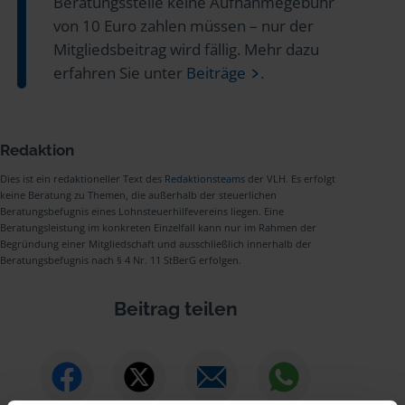
Beratungsstelle keine Aufnahmegebühr
von 10 Euro zahlen müssen – nur der
Mitgliedsbeitrag wird fällig. Mehr dazu
erfahren Sie unter
Beiträge
.
Redaktion
Dies ist ein redaktioneller Text des
Redaktionsteams
der VLH. Es erfolgt
keine Beratung zu Themen, die außerhalb der steuerlichen
Beratungsbefugnis eines Lohnsteuerhilfevereins liegen. Eine
Beratungsleistung im konkreten Einzelfall kann nur im Rahmen der
Begründung einer Mitgliedschaft und ausschließlich innerhalb der
Beratungsbefugnis nach § 4 Nr. 11 StBerG erfolgen.
Beitrag teilen