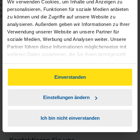
Wir verwenden Cookies, um Inhalte und Anzeigen zu
Beratungsleistung im konkreten Einzelfall kann nur im Rahmen der
personalisieren, Funktionen für soziale Medien anbieten
Begründung einer Mitgliedschaft und ausschließlich innerhalb der
Beratungsbefugnis nach § 4 Nr. 11 StBerG erfolgen.
zu können und die Zugriffe auf unsere Website zu
analysieren. Außerdem geben wir Informationen zu Ihrer
Beitrag teilen
Verwendung unserer Website an unsere Partner für
soziale Medien, Werbung und Analysen weiter. Unsere
Partner führen diese Informationen möglicherweise mit
weiteren Daten zusammen, die Sie ihnen bereitgestellt
haben oder die sie im Rahmen Ihrer Nutzung der Dienste
gesammelt haben. Indem Sie auf Einverstanden klicken,
können Sie der Verwendung von Cookies, gemäß
Einverstanden
unserer
➔ Datenschutzrichtlinie
zustimmen.
Einstellungen ändern
Ich bin nicht einverstanden
Sie haben Fragen?