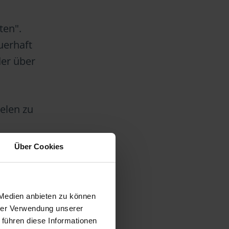
ten".
uerhaft
der über
elen zu
Über Cookies
te
die
 Medien anbieten zu können
ehr.
hrer Verwendung unserer
 führen diese Informationen