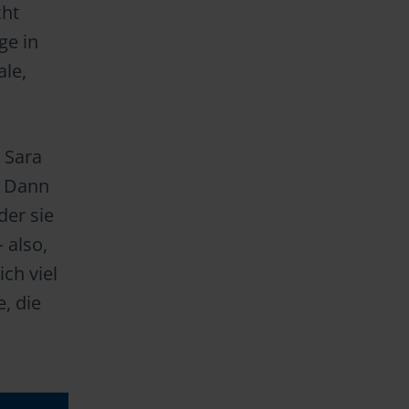
cht
ge in
ale,
 Sara
. Dann
der sie
 also,
ch viel
e, die