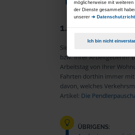
möglicherweise mit weiteren
der Dienste gesammelt haben
unserer
➔ Datenschutzricht
1. Täglich diesel
Ich bin nicht einverst
Sie arbeiten immer im selb
bzw. Ihrer Arbeitgeberin? 
Arbeitstag von Ihrer Wohnu
Fahrten dorthin immer mit
davon, welches Verkehrsmi
Artikel:
Die Pendlerpauschal
ÜBRIGENS: