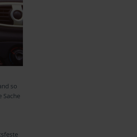
mand so
e Sache
tsfeste