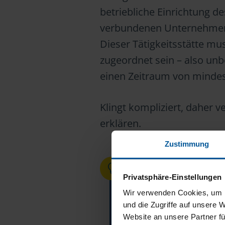
betriebliche Einrichtung de
verbundenen Unternehmens
Dieser Tätigkeitsstätte m
zugeordnet sein – also unb
einen Zeitraum von minde
Klingt kompliziert, daher 
erklären.
Zustimmung
ÜBRIGENS:
Privatsphäre-Einstellungen
Umgangssprachlich 
Wir verwenden Cookies, um I
Rede, doch so heißt 
und die Zugriffe auf unsere 
Website an unsere Partner fü
Mehr dazu in unser