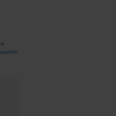
ie
euerlich