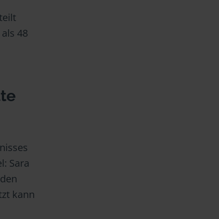
eilt
 als 48
tte
nisses
l: Sara
 den
tzt kann