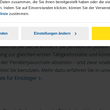
 Daten zusammen, die Sie ihnen bereitgestellt haben oder die s
. Indem Sie auf Einverstanden klicken, können Sie der Verwe
linie
zustimmen.
be Tätigkeitsstätte
anden
Einstellungen ändern
en Büro oder in derselben Werkstatt Ihres Arbei
Dann ist die Sache einfach: Sie pendeln an jedem
ng zur gleichen ersten Tätigkeitsstätte und kön
 der Pendlerpauschale absetzen – und zwar una
ttel Sie benutzen. Mehr dazu erfahren Sie in un
e für Einsteiger
.