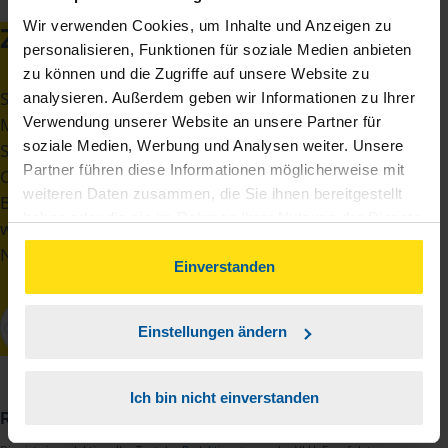
Wir verwenden Cookies, um Inhalte und Anzeigen zu
Zu kompliziert?
personalisieren, Funktionen für soziale Medien anbieten
zu können und die Zugriffe auf unsere Website zu
Sie erfüllen die Voraussetzungen für die
analysieren. Außerdem geben wir Informationen zu Ihrer
Mobilitätsprämie, haben aber noch nie eine
Verwendung unserer Website an unsere Partner für
soziale Medien, Werbung und Analysen weiter. Unsere
Steuererklärung beim Finanzamt abgegeben?
Partner führen diese Informationen möglicherweise mit
Oder Ihnen ist das alles zu kompliziert? Unsere
weiteren Daten zusammen, die Sie ihnen bereitgestellt
Beraterinnen und Berater helfen Ihnen gerne
haben oder die sie im Rahmen Ihrer Nutzung der Dienste
weiter. Finden Sie eine Beratungsstelle in Ihrer
gesammelt haben. Indem Sie auf Einverstanden klicken,
Nähe:
können Sie der Verwendung von Cookies, gemäß
Einverstanden
unserer
➔ Datenschutzrichtlinie
zustimmen.
Einstellungen ändern
Ich bin nicht einverstanden
Redaktion