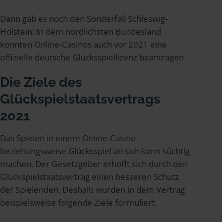
Dann gab es noch den Sonderfall Schleswig-
Holstein: In dem nördlichsten Bundesland
konnten Online-Casinos auch vor 2021 eine
offizielle deutsche Glücksspiellizenz beantragen.
Die Ziele des
Glückspielstaatsvertrags
2021
Das Spielen in einem Online-Casino
beziehungsweise Glücksspiel an sich kann süchtig
machen. Der Gesetzgeber erhofft sich durch den
Glückspielstaatsvertrag einen besseren Schutz
der Spielenden. Deshalb wurden in dem Vertrag
beispielsweise folgende Ziele formuliert: