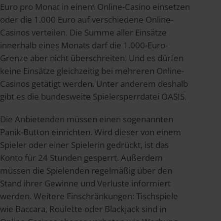
Euro pro Monat in einem Online-Casino einsetzen
oder die 1.000 Euro auf verschiedene Online-
Casinos verteilen. Die Summe aller Einsätze
innerhalb eines Monats darf die 1.000-Euro-
Grenze aber nicht überschreiten. Und es dürfen
keine Einsätze gleichzeitig bei mehreren Online-
Casinos getätigt werden. Unter anderem deshalb
gibt es die bundesweite Spielersperrdatei OASIS.
Die Anbietenden müssen einen sogenannten
Panik-Button einrichten. Wird dieser von einem
Spieler oder einer Spielerin gedrückt, ist das
Konto für 24 Stunden gesperrt. Außerdem
müssen die Spielenden regelmäßig über den
Stand ihrer Gewinne und Verluste informiert
werden. Weitere Einschränkungen: Tischspiele
wie Baccara, Roulette oder Blackjack sind in