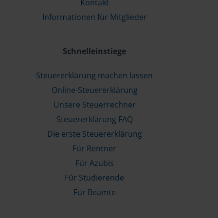
Kontakt
Informationen für Mitglieder
Schnelleinstiege
Steuererklärung machen lassen
Online-Steuererklärung
Unsere Steuerrechner
Steuererklärung FAQ
Die erste Steuererklärung
Für Rentner
Für Azubis
Für Studierende
Für Beamte