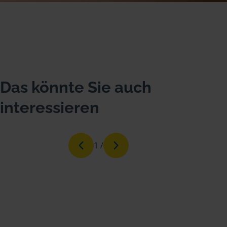
Das könnte Sie auch
interessieren
1
/