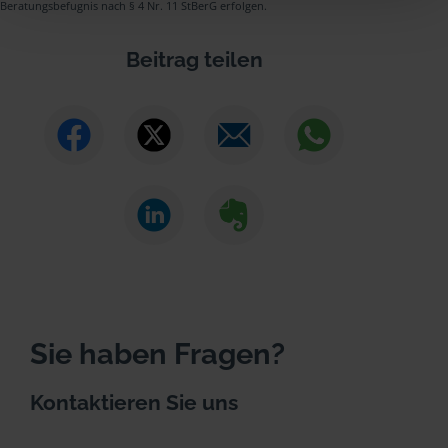
Beratungsbefugnis nach § 4 Nr. 11 StBerG erfolgen.
Beitrag teilen
Sie haben Fragen?
Kontaktieren Sie uns