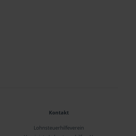
Kontakt
Lohnsteuerhilfeverein