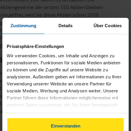
Aktiengewinne der ersten 150 Aktien bleiben
steuerfrei, weil Sie diese Aktien schon 2008
gekauft haben. Auf die Aktiengewinne der
Zustimmung
Details
Über Cookies
restlichen 50 Aktien müssen Sie
Abgeltungssteuer zahlen, weil diese Aktien 2009
gekauft wurden.
Privatsphäre-Einstellungen
Wir verwenden Cookies, um Inhalte und Anzeigen zu
Handel über Auslandsbroker
personalisieren, Funktionen für soziale Medien anbieten
zu können und die Zugriffe auf unsere Website zu
Handeln Sie über einen Auslandsbroker, zieht
analysieren. Außerdem geben wir Informationen zu Ihrer
dieser keine deutsche Kapitalertragsteuer ab.
Verwendung unserer Website an unsere Partner für
Gewinne und Verluste melden Sie deshalb selbst
soziale Medien, Werbung und Analysen weiter. Unsere
in der Anlage KAP; bis zu 15 Prozent ausländische
Partner führen diese Informationen möglicherweise mit
Quellensteuer rechnet das Finanzamt
weiteren Daten zusammen, die Sie ihnen bereitgestellt
automatisch an.
haben oder die sie im Rahmen Ihrer Nutzung der Dienste
gesammelt haben. Indem Sie auf Einverstanden klicken,
können Sie der Verwendung von Cookies, gemäß
Einverstanden