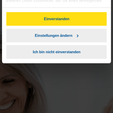
weiteren Daten zusammen, die Sie ihnen bereitgestellt
haben oder die sie im Rahmen Ihrer Nutzung der Dienste
gesammelt haben. Indem Sie auf Einverstanden klicken,
können Sie der Verwendung von Cookies, gemäß
Einverstanden
unserer
➔ Datenschutzrichtlinie
zustimmen.
Einstellungen ändern
Ich bin nicht einverstanden