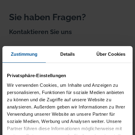
Sie haben Fragen?
Kontaktieren Sie uns
Unsere Beraterinnen und Berater kennen sich
Zustimmung
Details
Über Cookies
mit allen Fragen rund um die
Einkommensteuererklärung aus. Sie helfen
Ihnen, das beste Ergebnis herauszuholen.
Privatsphäre-Einstellungen
Wir verwenden Cookies, um Inhalte und Anzeigen zu
Einfach eine Beratungsstelle in Ihrer Nähe
personalisieren, Funktionen für soziale Medien anbieten
aussuchen und Termin vereinbaren.
zu können und die Zugriffe auf unsere Website zu
analysieren. Außerdem geben wir Informationen zu Ihrer
Ort oder PLZ
Verwendung unserer Website an unsere Partner für
soziale Medien, Werbung und Analysen weiter. Unsere
Partner führen diese Informationen möglicherweise mit