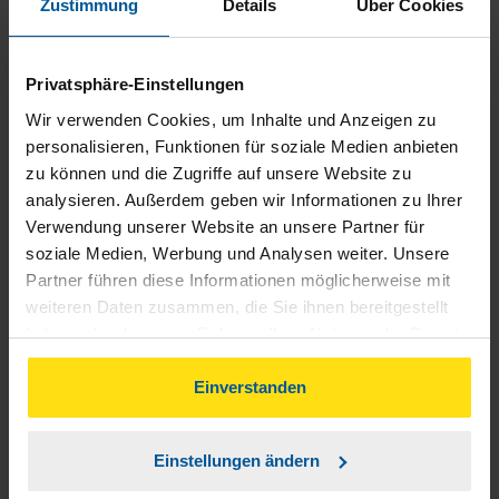
Zustimmung
Details
Über Cookies
Privatsphäre-Einstellungen
Wir verwenden Cookies, um Inhalte und Anzeigen zu
personalisieren, Funktionen für soziale Medien anbieten
Sie haben Fragen?
zu können und die Zugriffe auf unsere Website zu
analysieren. Außerdem geben wir Informationen zu Ihrer
Kontaktieren Sie uns
Verwendung unserer Website an unsere Partner für
soziale Medien, Werbung und Analysen weiter. Unsere
Partner führen diese Informationen möglicherweise mit
Unsere Beraterinnen und Berater kennen sich
weiteren Daten zusammen, die Sie ihnen bereitgestellt
mit allen Fragen rund um die
haben oder die sie im Rahmen Ihrer Nutzung der Dienste
Einkommensteuererklärung aus. Sie helfen
gesammelt haben. Indem Sie auf Einverstanden klicken,
Ihnen, das beste Ergebnis herauszuholen.
können Sie der Verwendung von Cookies, gemäß
Einverstanden
unserer
➔ Datenschutzrichtlinie
zustimmen.
Einfach eine Beratungsstelle in Ihrer Nähe
aussuchen und Termin vereinbaren.
Einstellungen ändern