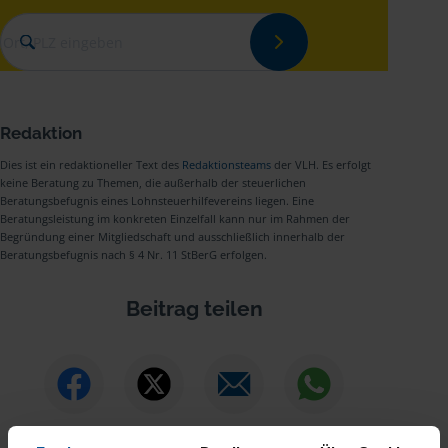
Redaktion
Dies ist ein redaktioneller Text des
Redaktionsteams
der VLH. Es erfolgt
keine Beratung zu Themen, die außerhalb der steuerlichen
Beratungsbefugnis eines Lohnsteuerhilfevereins liegen. Eine
Beratungsleistung im konkreten Einzelfall kann nur im Rahmen der
Begründung einer Mitgliedschaft und ausschließlich innerhalb der
Beratungsbefugnis nach § 4 Nr. 11 StBerG erfolgen.
Beitrag teilen