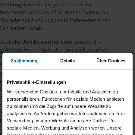
Werbungskosten. Das gilt aber auch für
bestimmte Umwege, nämlich zum Tanken, zur
Kita oder zur Abholung der Mitfahrenden einer
Fahrgemeinschaft.
Auch die Unfallkosten bei einer
Leerfahrt
gelten als Werbungskosten, beispielsweise bei
Eheleuten, die normalerweise immer gemeinsam
Zustimmung
Details
Über Cookies
fahren: Einer von beiden muss länger bleiben und
der andere fährt abends noch mal extra los, um
ihn abzuholen. Passiert während einer solchen
Privatsphäre-Einstellungen
Leerfahrt auf dem Weg zur Arbeitsstelle des
Wir verwenden Cookies, um Inhalte und Anzeigen zu
Ehegatten ein Unfall, gilt das als beruflich
personalisieren, Funktionen für soziale Medien anbieten
veranlasste Fahrt – alle Kosten sind dann von der
zu können und die Zugriffe auf unsere Website zu
Steuer absetzbar. Das hat der Bundesfinanzhof
analysieren. Außerdem geben wir Informationen zu Ihrer
(BFH) bereits 1984 entschieden.
Verwendung unserer Website an unsere Partner für
soziale Medien, Werbung und Analysen weiter. Unsere
Gleiches gilt für Eheleute mit
doppelter