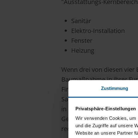
"Ausstattungs-Kernbereich
Sanitär
Elektro-Installation
Fenster
Heizung
Wenn drei von diesen vie
Baumaßnahme in ihrer Funk
Finanzamt von einer sogen
Zustimmung
Sanierung bezeichnet. Di
in den drei Kernbereichen
Privatsphäre-Einstellungen
Gebäudes steigt. Die Kosten
Wir verwenden Cookies, um I
und die Zugriffe auf unsere 
rechnet das Finanzamt d
Website an unsere Partner fü