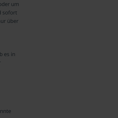
oder um
 sofort
nur über
 es in
r
annte