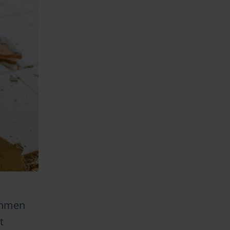
ahmen
t