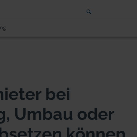
ung
ieter bei
g, Umbau oder
bsetzen können