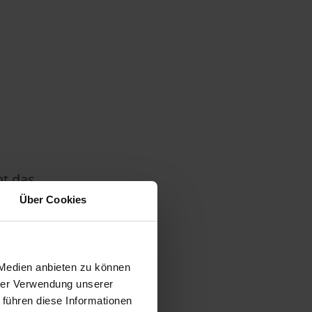
ht das
ls
Über Cookies
aßnahmen
es
n,
 Medien anbieten zu können
hrer Verwendung unserer
 führen diese Informationen