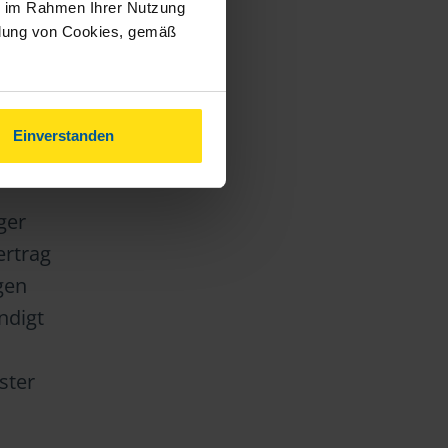
ie im Rahmen Ihrer Nutzung
t voll
ndung von Cookies, gemäß
ehr
sten
 Jahr
Einverstanden
ger
ertrag
gen
ndigt
ster