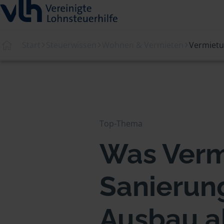
Start
Steuerwissen
Wohnen & Vermieten
Vermiet
Top-Thema
Was Verm
Sanierun
Ausbau a