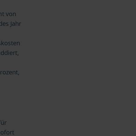
mt von
des Jahr
skosten
ddiert,
rozent,
für
sofort