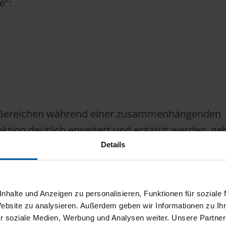
e":
r Bereichen während einer zusammenhängenden
tion deutlich erweitert und ergänzt werden, ge
annten Hebung des Standards aus – gemeinhin a
Details
e Wohnung oder das Haus wird durch die Baum
 wesentlich verbessert und der Gebrauchswert d
, die bei einer nachträglichen Sanierung anfalle
nhalte und Anzeigen zu personalisieren, Funktionen für soziale
Website zu analysieren. Außerdem geben wir Informationen zu I
em
Herstellungsaufwand
zu.
r soziale Medien, Werbung und Analysen weiter. Unsere Partner