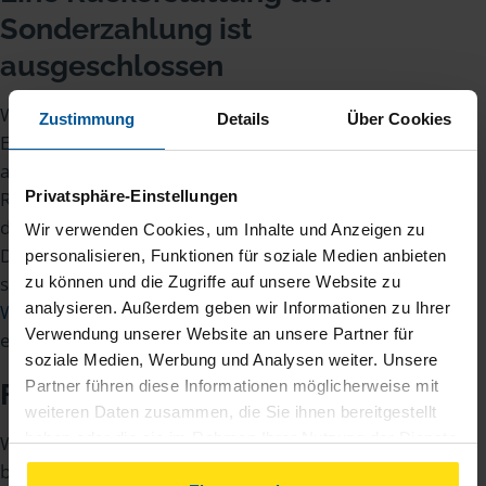
Sonderzahlung ist
ausgeschlossen
Was Sie immer im Hinterkopf behalten sollten:
Zustimmung
Details
Über Cookies
Eine Rückerstattung der Sonderzahlung ist
ausgeschlossen. Sobald das Geld bei der
Privatsphäre-Einstellungen
Rentenversicherung eingegangen ist, können Sie
die Ausgleichszahlung nicht mehr zurückfordern.
Wir verwenden Cookies, um Inhalte und Anzeigen zu
Das gilt auch im Todesfall. Den Hinterbliebenen
personalisieren, Funktionen für soziale Medien anbieten
steht unter Umständen eine
Witwenrente
oder
zu können und die Zugriffe auf unsere Website zu
analysieren. Außerdem geben wir Informationen zu Ihrer
Waisenrente
zu, eine Beitragsrückgewähr gibt
Verwendung unserer Website an unsere Partner für
es allerdings nicht.
soziale Medien, Werbung und Analysen weiter. Unsere
Partner führen diese Informationen möglicherweise mit
Fazit zu den Sonderzahlungen
weiteren Daten zusammen, die Sie ihnen bereitgestellt
haben oder die sie im Rahmen Ihrer Nutzung der Dienste
Wenn Sie mit Gewissheit sagen können, dass Sie
gesammelt haben. Indem Sie auf Einverstanden klicken,
bis zum Renteneintritt keinen Bedarf für eine