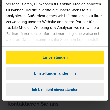
Begründung einer Mitgliedschaft und ausschließlich innerhalb der
personalisieren, Funktionen für soziale Medien anbieten
Beratungsbefugnis nach § 4 Nr. 11 StBerG erfolgen.
zu können und die Zugriffe auf unsere Website zu
analysieren. Außerdem geben wir Informationen zu Ihrer
Beitrag teilen
Verwendung unserer Website an unsere Partner für
soziale Medien, Werbung und Analysen weiter. Unsere
Partner führen diese Informationen möglicherweise mit
weiteren Daten zusammen, die Sie ihnen bereitgestellt
haben oder die sie im Rahmen Ihrer Nutzung der Dienste
gesammelt haben. Indem Sie auf Einverstanden klicken,
können Sie der Verwendung von Cookies, gemäß
Einverstanden
unserer
➔ Datenschutzrichtlinie
zustimmen.
Einstellungen ändern
Ich bin nicht einverstanden
Sie haben Fragen?
Kontaktieren Sie uns