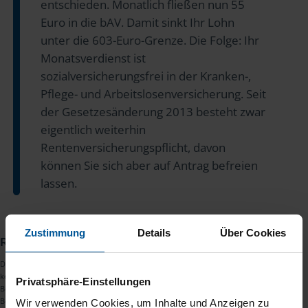
entschieden. Monatlich fließen nun 55
Euro in die bAV. Damit sinkt Ihr Lohn
unter die 603-Euro-Grenze. Die Folge: Ihr
Monatsverdienst ist
sozialversicherungsfrei in der Kranken-,
Pflege- und Arbeitslosenversicherung. Seit
der Gesetzesänderung 2013 besteht zwar
eigentlich weiterhin
Rentenversicherungspflicht, davon
können Sie sich aber auf Antrag befreien
lassen.
Zustimmung
Details
Über Cookies
Redaktion
Dies ist ein redaktioneller Text des
Redaktionsteams
der VLH. Es erfolgt
keine Beratung zu Themen, die außerhalb der steuerlichen
Privatsphäre-Einstellungen
Beratungsbefugnis eines Lohnsteuerhilfevereins liegen. Eine
Beratungsleistung im konkreten Einzelfall kann nur im Rahmen der
Wir verwenden Cookies, um Inhalte und Anzeigen zu