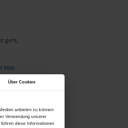
?
t geht,
el
Was
Über Cookies
 Medien anbieten zu können
 können
hrer Verwendung unserer
en aber
 führen diese Informationen