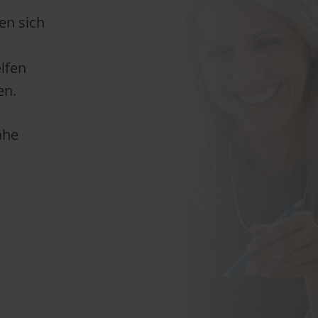
en sich
lfen
en.
ähe