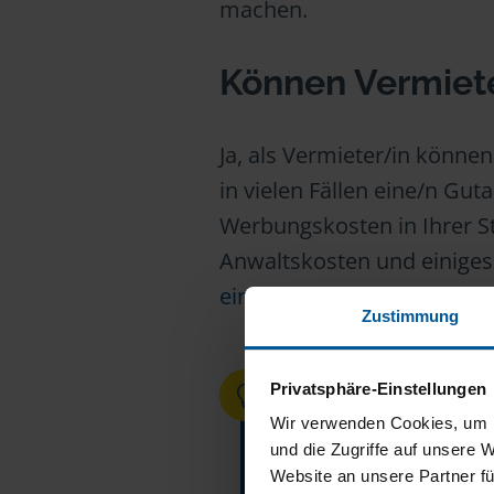
machen.
Können Vermiet
Ja, als Vermieter/in könne
in vielen Fällen eine/n Gut
Werbungskosten in Ihrer St
Anwaltskosten und einiges 
ein Vermieter von der Ste
Zustimmung
Privatsphäre-Einstellungen
ÜBRIGENS:
Wir verwenden Cookies, um I
Bei einer Asbestsani
und die Zugriffe auf unsere 
Sie verschiedene Ko
Website an unsere Partner fü