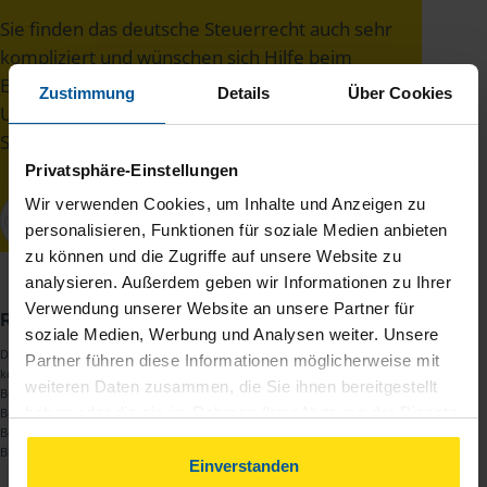
Sie finden das deutsche Steuerrecht auch sehr
kompliziert und wünschen sich Hilfe beim
Erstellen Ihrer Einkommensteuererklärung?
Zustimmung
Details
Über Cookies
Unsere Beraterinnen und Berater unterstützen
Sie gerne und sind auch in Ihrer Nähe zu finden:
Privatsphäre-Einstellungen
Wir verwenden Cookies, um Inhalte und Anzeigen zu
personalisieren, Funktionen für soziale Medien anbieten
zu können und die Zugriffe auf unsere Website zu
analysieren. Außerdem geben wir Informationen zu Ihrer
Verwendung unserer Website an unsere Partner für
Redaktion
soziale Medien, Werbung und Analysen weiter. Unsere
Dies ist ein redaktioneller Text des
Redaktionsteams
der VLH. Es erfolgt
Partner führen diese Informationen möglicherweise mit
keine Beratung zu Themen, die außerhalb der steuerlichen
weiteren Daten zusammen, die Sie ihnen bereitgestellt
Beratungsbefugnis eines Lohnsteuerhilfevereins liegen. Eine
haben oder die sie im Rahmen Ihrer Nutzung der Dienste
Beratungsleistung im konkreten Einzelfall kann nur im Rahmen der
Begründung einer Mitgliedschaft und ausschließlich innerhalb der
gesammelt haben. Indem Sie auf Einverstanden klicken,
Beratungsbefugnis nach § 4 Nr. 11 StBerG erfolgen.
können Sie der Verwendung von Cookies, gemäß
Einverstanden