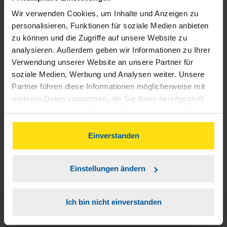
Wir verwenden Cookies, um Inhalte und Anzeigen zu
Kontaktieren Sie uns
personalisieren, Funktionen für soziale Medien anbieten
zu können und die Zugriffe auf unsere Website zu
Unsere Beraterinnen und Berater kennen sich
analysieren. Außerdem geben wir Informationen zu Ihrer
Verwendung unserer Website an unsere Partner für
mit allen Fragen rund um die
soziale Medien, Werbung und Analysen weiter. Unsere
Einkommensteuererklärung aus. Sie helfen
Partner führen diese Informationen möglicherweise mit
Ihnen, das beste Ergebnis herauszuholen.
weiteren Daten zusammen, die Sie ihnen bereitgestellt
haben oder die sie im Rahmen Ihrer Nutzung der Dienste
Einfach eine Beratungsstelle in Ihrer Nähe
gesammelt haben. Indem Sie auf Einverstanden klicken,
aussuchen und Termin vereinbaren.
können Sie der Verwendung von Cookies, gemäß
Einverstanden
unserer
➔ Datenschutzrichtlinie
zustimmen.
Ort oder PLZ
Einstellungen ändern
Ich bin nicht einverstanden