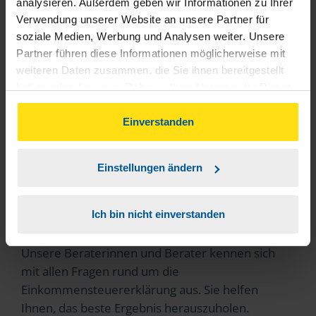
analysieren. Außerdem geben wir Informationen zu Ihrer
Verwendung unserer Website an unsere Partner für
soziale Medien, Werbung und Analysen weiter. Unsere
Partner führen diese Informationen möglicherweise mit
weiteren Daten zusammen, die Sie ihnen bereitgestellt
haben oder die sie im Rahmen Ihrer Nutzung der Dienste
gesammelt haben. Indem Sie auf Einverstanden klicken,
können Sie der Verwendung von Cookies, gemäß
Einverstanden
unserer
➔ Datenschutzrichtlinie
zustimmen.
Einstellungen ändern
Sie haben Fragen?
Kontaktieren Sie uns
Ich bin nicht einverstanden
Unsere Beraterinnen und Berater kennen sich
mit allen Fragen rund um die
Einkommensteuererklärung aus. Sie helfen
Ihnen, das beste Ergebnis herauszuholen.