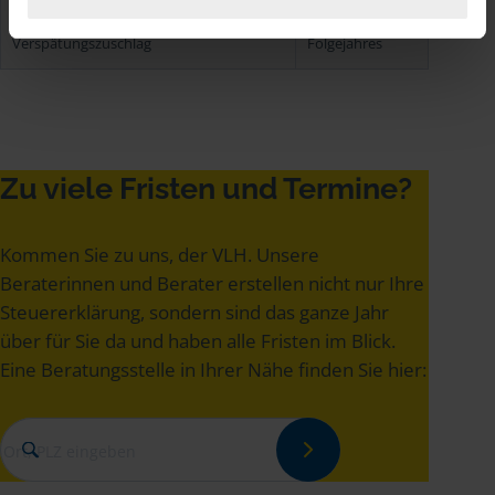
Automatische Fälligkeit
ab 01.03. des
Verspätungszuschlag
Folgejahres
Zu viele Fristen und Termine?
Kommen Sie zu uns, der VLH. Unsere
Beraterinnen und Berater erstellen nicht nur Ihre
Steuererklärung, sondern sind das ganze Jahr
über für Sie da und haben alle Fristen im Blick.
Eine Beratungsstelle in Ihrer Nähe finden Sie hier: