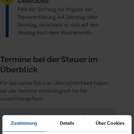
ÜBRIGENS:
Fällt der Stichtag zur Abgabe der
Steuererklärung auf Samstag oder
Sonntag, verschiebt er sich auf den
Montag nach dem Wochenende.
Termine bei der Steuer im
Überblick
Für das kleine Extra an Übersichtlichkeit haben
wir alle Termine chronologisch für Sie
zusammengefasst:
To do
Termin
Zustimmung
Details
Über Cookies
Abruf vorausgefüllte Steuererklärung
ab 01.03.