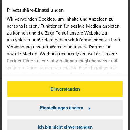
Einkommensteuervorauszahlung I
10.03.
Privatsphäre-Einstellungen
Wir verwenden Cookies, um Inhalte und Anzeigen zu
Einkommensteuervorauszahlung II
10.06.
personalisieren, Funktionen für soziale Medien anbieten
zu können und die Zugriffe auf unsere Website zu
Abgabe Steuererklärung
analysieren. Außerdem geben wir Informationen zu Ihrer
31.07.
Pflichtveranlagung
Verwendung unserer Website an unsere Partner für
soziale Medien, Werbung und Analysen weiter. Unsere
Einkommensteuervorauszahlung III
10.09.
Partner führen diese Informationen möglicherweise mit
weiteren Daten zusammen, die Sie ihnen bereitgestellt
Wechsel Steuerklasse im laufenden Jahr
30.11.
haben oder die sie im Rahmen Ihrer Nutzung der Dienste
gesammelt haben. Indem Sie auf Einverstanden klicken,
Antrag auf Freibetrag
30.11.
können Sie der Verwendung von Cookies, gemäß
Einverstanden
unserer
➔ Datenschutzrichtlinie
zustimmen.
Einkommensteuervorauszahlung IV
10.12.
Einstellungen ändern
Abgabe Steuererklärung Steuerprofi /
28.02. des
Lohnsteuerhilfeverein
Folgejahres
Ich bin nicht einverstanden