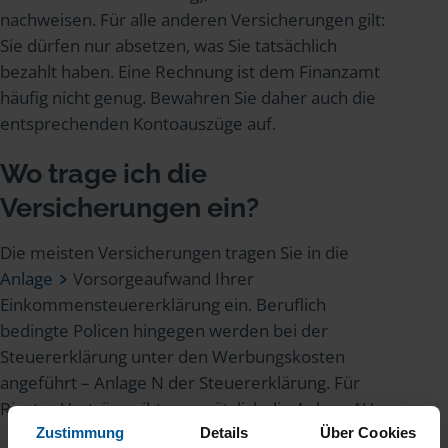
nachweisen. Für alle anderen Versicherungen gilt:
Sie dürfen nur absetzen, was Sie tatsächlich
bezahlt haben. Eine Rechnung ist dem Finanzamt
häufig nicht genug. Bewahren Sie daher auch die
entsprechenden Kontoauszüge auf.
Wo trage ich die
Versicherungen ein?
Die meisten Versicherungen tragen Sie in die
Anlage
Vorsorgeaufwand Ihrer
Einkommensteuererklärung ein. Beruflich
bedingte Policen hingegen werden bei der
Steuererklärung unter den Werbungskosten
angeführt – Anlage N der Steuererklärung. Für
Riester-Verträge gibt es zusätzlich die Anlage AV.
Zustimmung
Details
Über Cookies