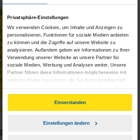
Klingt kompliziert?
Privatsphäre-Einstellungen
Wir verwenden Cookies, um Inhalte und Anzeigen zu
Für die Beraterinnen und Berater der VLH gehört
personalisieren, Funktionen für soziale Medien anbieten
es zum Tagesgeschäft, die Versicherungen den
zu können und die Zugriffe auf unsere Website zu
richtigen Anlagen zuzuordnen. Gerne
analysieren. Außerdem geben wir Informationen zu Ihrer
unterstützen wir auch Sie darin, sich die
Verwendung unserer Website an unsere Partner für
Steuervorteile zu sichern, die Ihnen zustehen.
soziale Medien, Werbung und Analysen weiter. Unsere
Hier können Sie sich eine Beratungsstelle in Ihrer
Partner führen diese Informationen möglicherweise mit
Nähe suchen.
weiteren Daten zusammen, die Sie ihnen bereitgestellt
haben oder die sie im Rahmen Ihrer Nutzung der Dienste
gesammelt haben. Indem Sie auf Einverstanden klicken,
können Sie der Verwendung von Cookies, gemäß
Einverstanden
unserer
➔ Datenschutzrichtlinie
zustimmen.
Einstellungen ändern
Diese Versicherungen können