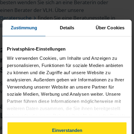
besten wenden Sie sich an eine Beraterin oder
einen Berater der VLH. Über unsere
Beratersuche
finden Sie eine Beratungsstelle in
Ihrer Nähe.
Zustimmung
Details
Über Cookies
2. Diese Kapitalerträge
Privatsphäre-Einstellungen
müssen Sie in Ihrer
Wir verwenden Cookies, um Inhalte und Anzeigen zu
personalisieren, Funktionen für soziale Medien anbieten
Steuererklärung eintragen.
zu können und die Zugriffe auf unsere Website zu
analysieren. Außerdem geben wir Informationen zu Ihrer
Sie werden mit Ihrem individuellen Steuersatz
Verwendung unserer Website an unsere Partner für
versteuert:
soziale Medien, Werbung und Analysen weiter. Unsere
Partner führen diese Informationen möglicherweise mit
a. Hälftiger Gewinn aus einer
weiteren Daten zusammen, die Sie ihnen bereitgestellt
Lebensversicherung
haben oder die sie im Rahmen Ihrer Nutzung der Dienste
gesammelt haben. Indem Sie auf Einverstanden klicken,
Für eine Lebensversicherung, die Sie nach dem 1.
können Sie der Verwendung von Cookies, gemäß
Einverstanden