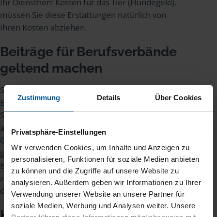
Ihr Dienstherr Kosten für das Tier (Hundegeld),
müssen Sie diese Erstattungen natürlich von
Ihren Kosten abziehen.
Beiträge für Berufsverbände
geltend machen
Sie sind Mitglied im Deutschen
Zustimmung
Details
Über Cookies
BundeswehrVerband e. V. (DBwV)? Dann können
Sie Ihren Mitgliedsbeitrag von der Steuer
absetzen. Und auch die Beiträge zu
Privatsphäre-Einstellungen
Gewerkschaften
wie ver.di können Sie natürlich
Wir verwenden Cookies, um Inhalte und Anzeigen zu
geltend machen. Denn alle Beiträge zu
personalisieren, Funktionen für soziale Medien anbieten
Berufsverbänden und Gewerkschaften gehören
zu können und die Zugriffe auf unsere Website zu
zu den Ausgaben rund um den Job und sind
analysieren. Außerdem geben wir Informationen zu Ihrer
deshalb im Steuerrecht Werbungskosten.
Verwendung unserer Website an unsere Partner für
soziale Medien, Werbung und Analysen weiter. Unsere
Kosten für