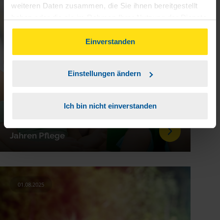
15.09.2025
weiteren Daten zusammen, die Sie ihnen bereitgestellt
haben oder die sie im Rahmen Ihrer Nutzung der Dienste
gesammelt haben. Indem Sie auf Einverstanden klicken,
können Sie der Verwendung von Cookies, gemäß
Einverstanden
unserer
➔ Datenschutzrichtlinie
zustimmen.
Einstellungen ändern
Ich bin nicht einverstanden
Kindergeld für Pflegekind ab zwei
Jahren Pflege
01.08.2025