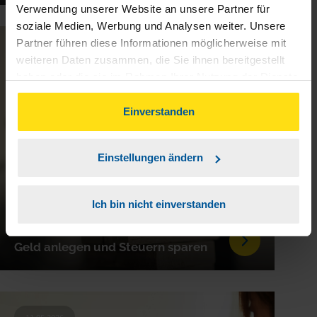
Verwendung unserer Website an unsere Partner für
soziale Medien, Werbung und Analysen weiter. Unsere
Partner führen diese Informationen möglicherweise mit
12.05.2026
weiteren Daten zusammen, die Sie ihnen bereitgestellt
haben oder die sie im Rahmen Ihrer Nutzung der Dienste
gesammelt haben. Indem Sie auf Einverstanden klicken,
können Sie der Verwendung von Cookies, gemäß
Einverstanden
unserer
➔ Datenschutzrichtlinie
zustimmen.
Einstellungen ändern
Ich bin nicht einverstanden
Geld anlegen und Steuern sparen