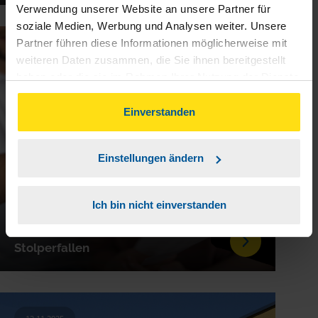
Verwendung unserer Website an unsere Partner für
soziale Medien, Werbung und Analysen weiter. Unsere
Partner führen diese Informationen möglicherweise mit
12.11.2025
weiteren Daten zusammen, die Sie ihnen bereitgestellt
haben oder die sie im Rahmen Ihrer Nutzung der Dienste
gesammelt haben. Indem Sie auf Einverstanden klicken,
können Sie der Verwendung von Cookies, gemäß
Einverstanden
unserer
➔ Datenschutzrichtlinie
zustimmen.
Einstellungen ändern
Ich bin nicht einverstanden
So klappt die Zwischenmiete ohne
Stolperfallen