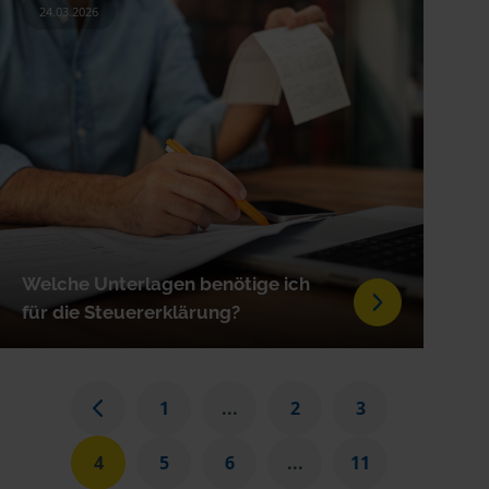
24.03.2026
Welche Unterlagen benötige ich
für die Steuer­erklärung?
1
...
2
3
4
5
6
...
11