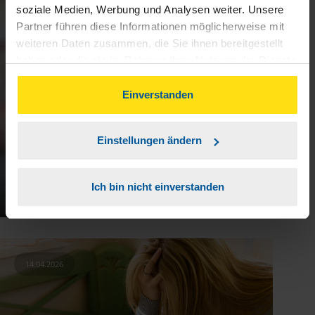
17.04.2026
soziale Medien, Werbung und Analysen weiter. Unsere
Partner führen diese Informationen möglicherweise mit
weiteren Daten zusammen, die Sie ihnen bereitgestellt
haben oder die sie im Rahmen Ihrer Nutzung der Dienste
gesammelt haben. Indem Sie auf Einverstanden klicken,
können Sie der Verwendung von Cookies, gemäß
Einverstanden
unserer
➔ Datenschutzrichtlinie
zustimmen.
Einstellungen ändern
Ausbildungsfreibetrag – was ist
Ich bin nicht einverstanden
das?
14.04.2026