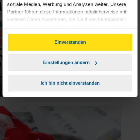
06.01.2026
soziale Medien, Werbung und Analysen weiter. Unsere
Partner führen diese Informationen möglicherweise mit
weiteren Daten zusammen, die Sie ihnen bereitgestellt
haben oder die sie im Rahmen Ihrer Nutzung der Dienste
gesammelt haben. Indem Sie auf Einverstanden klicken,
können Sie der Verwendung von Cookies, gemäß
Einverstanden
unserer
➔ Datenschutzrichtlinie
zustimmen.
Einstellungen ändern
Ich bin nicht einverstanden
Ist Streikgeld steuerfrei?
12.11.2025