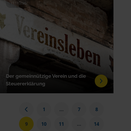
11.11.2025
Der gemeinnützige Verein und die
Steuererklärung
1
...
7
8
9
10
11
...
14