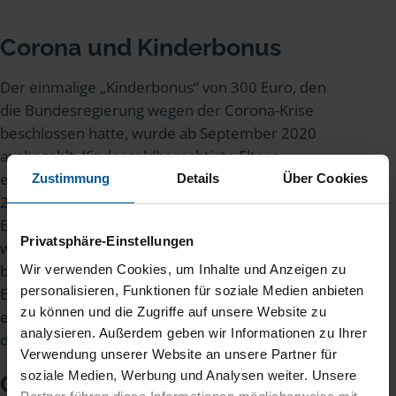
Corona und Kinderbonus
Der einmalige „Kinderbonus“ von 300 Euro, den
die Bundesregierung wegen der Corona-Krise
beschlossen hatte, wurde ab September 2020
ausbezahlt. Kindergeldberechtigte Eltern
erhielten dann zunächst 200 Euro und im Oktober
Zustimmung
Details
Über Cookies
2020 weitere 100 Euro. Davon profitiert haben
Eltern mit geringerem Einkommen. Für 2021
Privatsphäre-Einstellungen
wurde ein weiterer Kinderbonus über 150 Euro
beschlossen. Und auch 2022 gab es den
Wir verwenden Cookies, um Inhalte und Anzeigen zu
personalisieren, Funktionen für soziale Medien anbieten
Einmalbonus – diesmal von 100 Euro. Mehr dazu
zu können und die Zugriffe auf unsere Website zu
erfahren Sie in unserem Artikel
Kinderbonus in
analysieren. Außerdem geben wir Informationen zu Ihrer
der Corona-Krise
.
Verwendung unserer Website an unsere Partner für
soziale Medien, Werbung und Analysen weiter. Unsere
Corona und pflegende