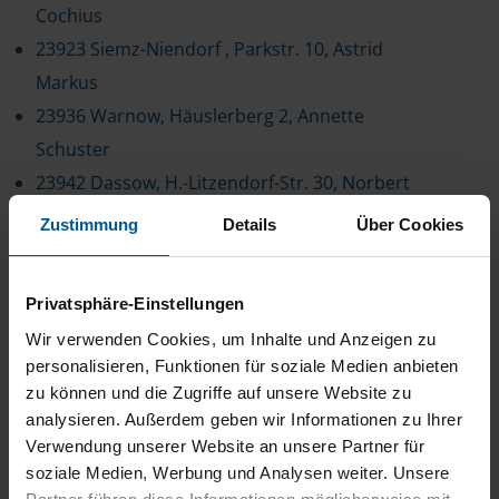
Cochius
23923 Siemz-Niendorf , Parkstr. 10, Astrid
Markus
23936 Warnow, Häuslerberg 2, Annette
Schuster
23942 Dassow, H.-Litzendorf-Str. 30, Norbert
Krüger
Zustimmung
Details
Über Cookies
23948 Klütz, R.-Breitscheid-Str. 13, Aenne
Buchholz
Privatsphäre-Einstellungen
23948 Klütz, Rudolph-Breitscheid-Str. 57, Gabi
Wir verwenden Cookies, um Inhalte und Anzeigen zu
Spitzer
personalisieren, Funktionen für soziale Medien anbieten
23966 Wismar, Hinter dem Rathaus 13, Berit
zu können und die Zugriffe auf unsere Website zu
Hahne-Thormann
analysieren. Außerdem geben wir Informationen zu Ihrer
Verwendung unserer Website an unsere Partner für
23970 Wismar, Rostocker Str. 2 a, Ralph Glaser
soziale Medien, Werbung und Analysen weiter. Unsere
23970 Wismar, Rostocker Str. 2 a, Birgit Paus