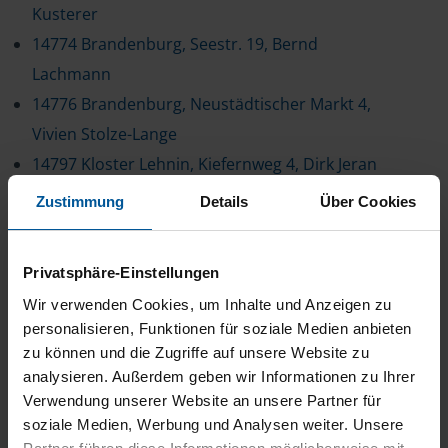
Kusterer
14774 Brandenburg, Seestr. 19, Bernd
Lachmann
14776 Brandenburg, Neustädtischer Markt 4,
Vivien Stolze-Lange
14797 Kloster Lehnin, Kiefernweg 4, Dirk Jeran
14806 Bad Belzig, Hirtengasse 7, Margrit Schick
Zustimmung
Details
Über Cookies
14806 Bad Belzig, Preußnitz 31, Birgit
Deichgräber
Privatsphäre-Einstellungen
14822 Borkwalde, Lehniner Str. 11, Michaela
Wir verwenden Cookies, um Inhalte und Anzeigen zu
Strohm
personalisieren, Funktionen für soziale Medien anbieten
14822 Brück, Schillerstr. 21, Rico Borgmann
zu können und die Zugriffe auf unsere Website zu
14823 Niemegk, Großstraße 49, Rose
analysieren. Außerdem geben wir Informationen zu Ihrer
Verwendung unserer Website an unsere Partner für
Zimmermann
soziale Medien, Werbung und Analysen weiter. Unsere
14827 Wiesenburg/Mark, Gruboer Hauptstr.